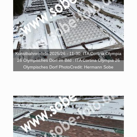
Kunstbahnrodeln 2025/26 - 11-30, ITA Cortina Olympia
26 Olympisches Dorf im Bild : ITA Cortina Olympia 26
Olympisches Dorf PhotoCredit: Hermann Sobe