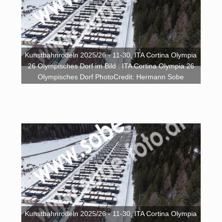
Kunstbahnrodeln 2025/26 - 11-30, ITA Cortina Olympia
26 Olympisches Dorf im Bild : ITA Cortina Olympia 26
Olympisches Dorf PhotoCredit: Hermann Sobe
Kunstbahnrodeln 2025/26 - 11-30, ITA Cortina Olympia