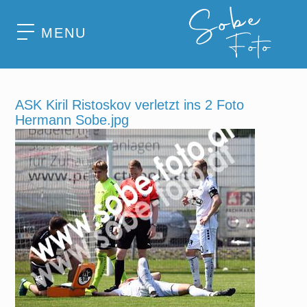
MENU
ASK Kiril Ristoskov verletzt ins 2 Foto
Hermann Sobe.jpg