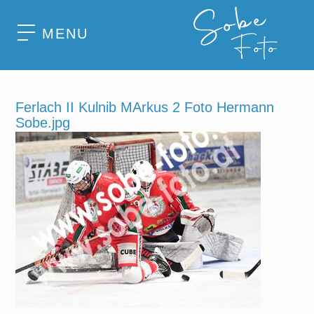
MENU
Ferlach II Kulnib MArkus 2 Foto Hermann
Sobe.jpg