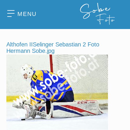
MENU
Althofen IISelinger Sebastian 2 Foto
Hermann Sobe.jpg