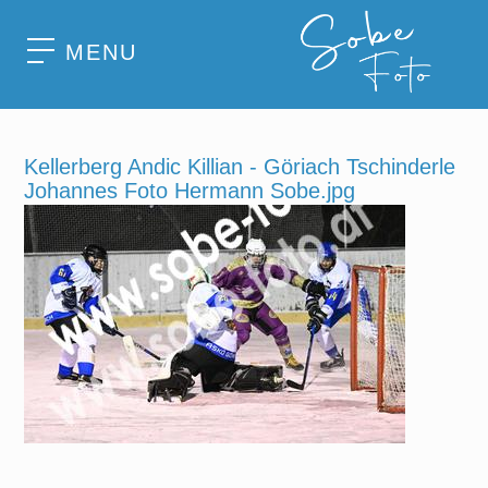
MENU
Kellerberg Andic Killian - Göriach Tschinderle
Johannes Foto Hermann Sobe.jpg