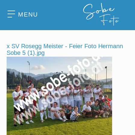
MENU
x SV Rosegg Meister - Feier Foto Hermann
Sobe 5 (1).jpg