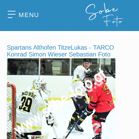
MENU
Spartans Althofen TitzeLukas - TARCO
Konrad Simon Wieser Sebastian Foto
Hermann Sobe.jpg