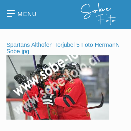
MENU
Spartans Althofen Torjubel 5 Foto HermanN
Sobe.jpg