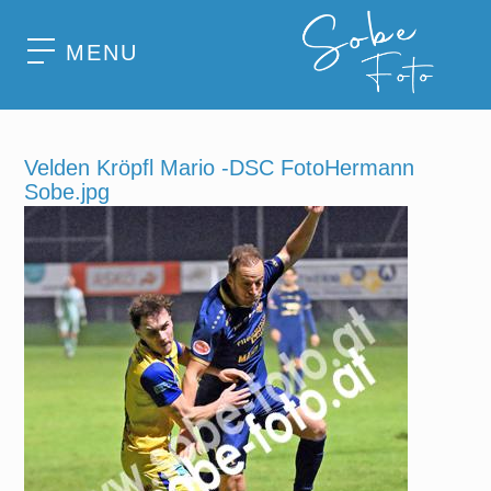
MENU
Velden Kröpfl Mario -DSC FotoHermann
Sobe.jpg