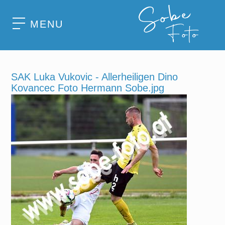
MENU
SAK Luka Vukovic - Allerheiligen Dino
Kovancec Foto Hermann Sobe.jpg