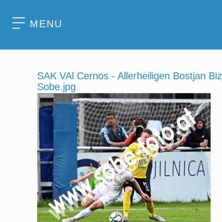
MENU
SAK VAl Cernos - Allerheiligen Bostjan B
Sobe.jpg