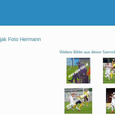
izjak Foto Hermann
Weitere Bilder aus dieser Samml