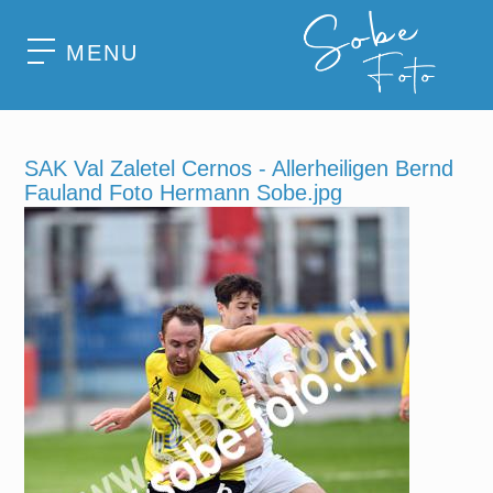
MENU
SAK Val Zaletel Cernos - Allerheiligen Bernd
Fauland Foto Hermann Sobe.jpg