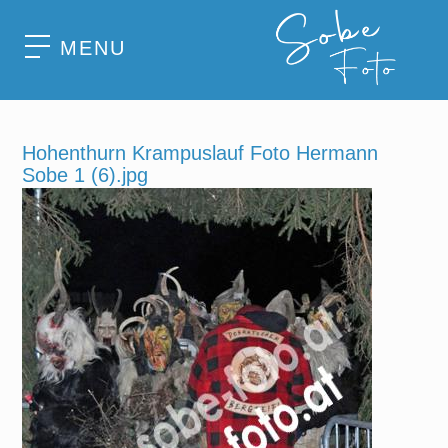
MENU
Hohenthurn Krampuslauf Foto Hermann
Sobe 1 (6).jpg