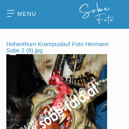
MENU
Hohenthurn Krampuslauf Foto Hermann
Sobe 2 (8).jpg