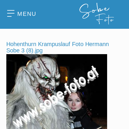
MENU
Hohenthurn Krampuslauf Foto Hermann
Sobe 3 (8).jpg