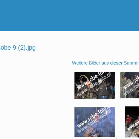
be 9 (2).jpg
Weitere Bilder aus dieser Samml